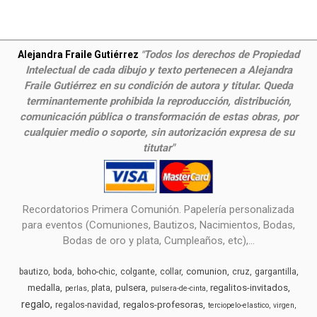
Todos los derechos de Propiedad
Alejandra Fraile Gutiérrez
"
Intelectual de cada dibujo y texto pertenecen a Alejandra
Fraile Gutiérrez en su condición de autora y titular. Queda
terminantemente prohibida la reproducción, distribución,
comunicación pública o transformación de estas obras, por
cualquier medio o soporte, sin autorización expresa de su
titutar"
Recordatorios Primera Comunión. Papelería personalizada
para eventos (Comuniones, Bautizos, Nacimientos, Bodas,
Bodas de oro y plata, Cumpleaños, etc),...
comunion
bautizo
boda
boho-chic
colgante
collar
cruz
gargantilla
medalla
pulsera
regalitos-invitados
plata
perlas
pulsera-de-cinta
regalo
regalos-profesoras
regalos-navidad
terciopelo-elastico
virgen