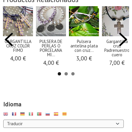
GARGANTILLA
PULSERA DE
Pulsera
Gargantilla
CRUZ COLOR
PERLAS O
antelina plata
cruz
FIMO
PORCELANA
con cruz...
Padrenuestro
MI...
cuero
4,00 €
3,00 €
4,00 €
7,00 €
Idioma