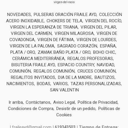
virgen-del-rocio
NOVEDADES
PULSERAS ORACIÓN FRAILE AYD
COLECCIÓN
ACERO INOXIDABLE
CHOKERS DE TELA
VIRGEN DEL ROCÍO
VIRGEN LA ESPERANZA DE TRIANA
VIRGEN DEL PILAR
VIRGEN DEL CARMEN
VIRGEN MILAGROSA
VIRGEN DE
COVADONGA
VIRGEN DE FÁTIMA
VIRGEN DE LOURDES
VIRGEN DE LA PALOMA
SAGRADO CORAZÓN
ESPAÑA
PLATA / ORO
ZAMAK BAÑO PLATA / ORO
BOHO CHIC
CERÁMICA MEDITERRÁNEA
REGALOS PROFESORAS
BISUTERIA FRAILE AYD
ESPACIO COUNTRY
NAVIDAD
COMUNIÓN
REGALOS COMUNIÓN
CRUCES COMUNIÓN
REGALITOS INVITADOS
DIA DE LA MADRE
BAUTIZOS
NACIMIENTOS
BODAS
VARIOS
TAZAS PERSONALIZADAS
SAN VALENTIN
Ir arriba
Contáctanos
Aviso Legal
Política de Privacidad
Condiciones de Compra
Desistir de un pedido
Políticas de
Cookies
| fraileayd@gmail.com |
619343503
|
Tiempo de Entrega: