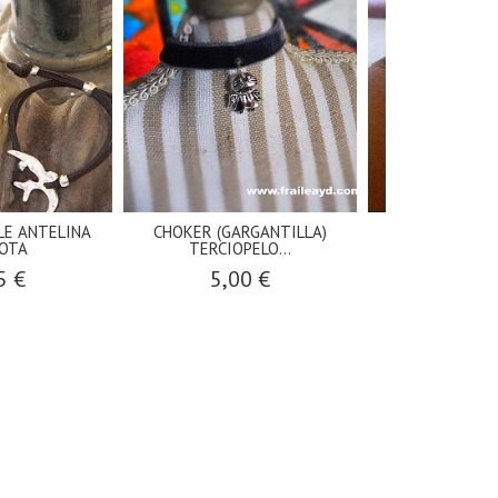
LE ANTELINA
CHOKER (GARGANTILLA)
Pulsera terciop
OTA
TERCIOPELO...
cruz.
5 €
5,00 €
4,00