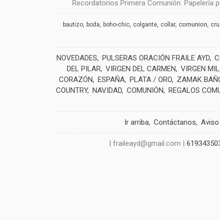
Recordatorios Primera Comunión. Papelería pe
comunion
bautizo
boda
boho-chic
colgante
collar
cr
NOVEDADES
PULSERAS ORACIÓN FRAILE AYD
C
DEL PILAR
VIRGEN DEL CARMEN
VIRGEN MI
CORAZÓN
ESPAÑA
PLATA / ORO
ZAMAK BAÑO
COUNTRY
NAVIDAD
COMUNIÓN
REGALOS COM
Ir arriba
Contáctanos
Aviso
| fraileayd@gmail.com |
61934350