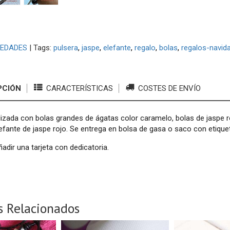
EDADES
|
Tags:
pulsera
jaspe
elefante
regalo
bolas
regalos-navid
PCIÓN
CARACTERÍSTICAS
COSTES DE ENVÍO
lizada con bolas grandes de ágatas color caramelo, bolas de jaspe r
efante de jaspe rojo. Se entrega en bolsa de gasa o saco con etique
adir una tarjeta con dedicatoria.
s Relacionados