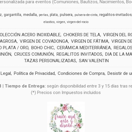
rsonalizada para eventos (Comuniones, Bautizos, Nacimientos, Boda
medalla
pulsera
regalitos-invitados
uz
gargantilla
plata
perlas
pulsera-de-cinta
elastico
virgen
virgen-del-rocio
OLECCIÓN ACERO INOXIDABLE
CHOKERS DE TELA
VIRGEN DEL R
LAGROSA
VIRGEN DE COVADONGA
VIRGEN DE FÁTIMA
VIRGEN D
 PLATA / ORO
BOHO CHIC
CERÁMICA MEDITERRÁNEA
REGALOS
UNIÓN
CRUCES COMUNIÓN
REGALITOS INVITADOS
DIA DE LA M
TAZAS PERSONALIZADAS
SAN VALENTIN
 Legal
Política de Privacidad
Condiciones de Compra
Desistir de 
3
|
Tiempo de Entrega:
según disponibilidad entre 3 y 15 días tras 
(*) Precios con Impuestos incluidos