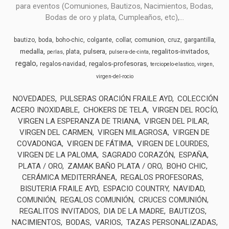
para eventos (Comuniones, Bautizos, Nacimientos, Bodas,
Bodas de oro y plata, Cumpleaños, etc),...
comunion
bautizo
boda
boho-chic
colgante
collar
cruz
gargantilla
medalla
pulsera
regalitos-invitados
plata
perlas
pulsera-de-cinta
regalo
regalos-profesoras
regalos-navidad
terciopelo-elastico
virgen
virgen-del-rocio
NOVEDADES
PULSERAS ORACIÓN FRAILE AYD
COLECCIÓN
ACERO INOXIDABLE
CHOKERS DE TELA
VIRGEN DEL ROCÍO
VIRGEN LA ESPERANZA DE TRIANA
VIRGEN DEL PILAR
VIRGEN DEL CARMEN
VIRGEN MILAGROSA
VIRGEN DE
COVADONGA
VIRGEN DE FÁTIMA
VIRGEN DE LOURDES
VIRGEN DE LA PALOMA
SAGRADO CORAZÓN
ESPAÑA
PLATA / ORO
ZAMAK BAÑO PLATA / ORO
BOHO CHIC
CERÁMICA MEDITERRÁNEA
REGALOS PROFESORAS
BISUTERIA FRAILE AYD
ESPACIO COUNTRY
NAVIDAD
COMUNIÓN
REGALOS COMUNIÓN
CRUCES COMUNIÓN
REGALITOS INVITADOS
DIA DE LA MADRE
BAUTIZOS
NACIMIENTOS
BODAS
VARIOS
TAZAS PERSONALIZADAS