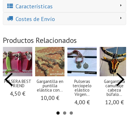
Características
Costes de Envío
Productos Relacionados
PULSERA BEST
Gargantilla en
Pulseras
Gargantilla
FRIEND
puntilla
terciopelo
camuflaje
elástica con...
elástico
cabeza
4,50 €
Virgen...
búfalo...
10,00 €
4,00 €
12,00 €